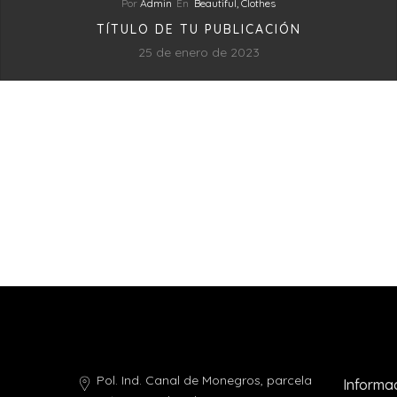
Por
Admin
En
Beautiful,
Clothes
TÍTULO DE TU PUBLICACIÓN
25 de enero de 2023
Pol. Ind. Canal de Monegros, parcela
Informa