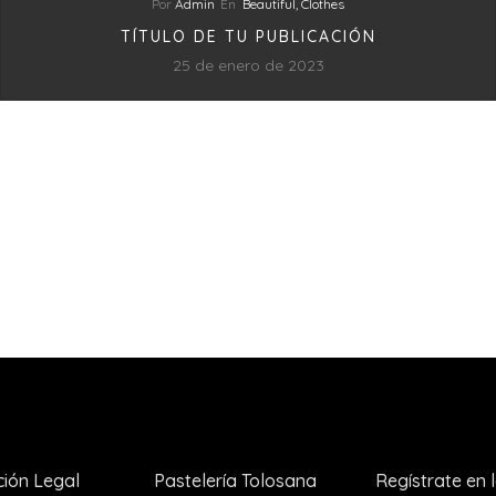
Por
Admin
En
Beautiful,
Clothes
TÍTULO DE TU PUBLICACIÓN
25 de enero de 2023
ción Legal
Pastelería Tolosana
Regístrate en 