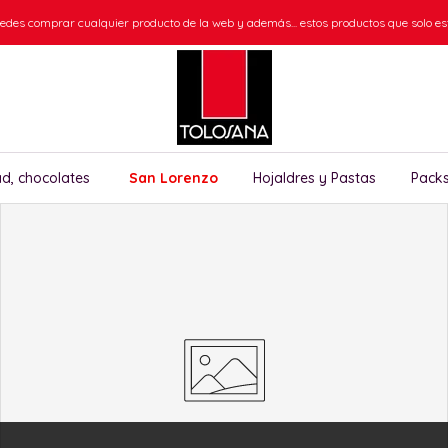
des comprar cualquier producto de la web y además... estos productos que solo est
ad, chocolates
San Lorenzo
Hojaldres y Pastas
Packs