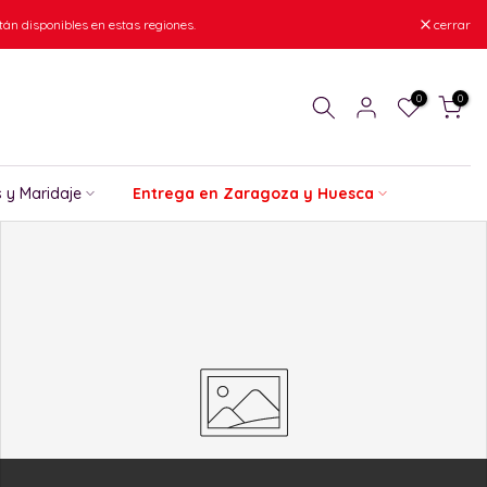
án disponibles en estas regiones.
cerrar
0
0
 y Maridaje
Entrega en Zaragoza y Huesca