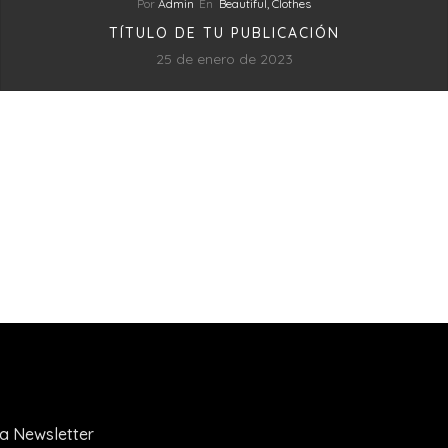
Por
Admin
En
Beautiful,
Clothes
TÍTULO DE TU PUBLICACIÓN
25 de enero de 2023
la Newsletter