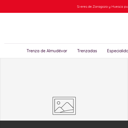
Ir
Si eres de Zaragoza y Huesca pue
al
contenido
Trenza de Almudévar
Trenzadas
Especialid