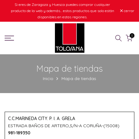
Si eres de Zaragoza y Huesca puedes comprar cualquier
Ir
producto de la web y además... estos productos que solo están
cerrar
al
disponibles en estas regiones.
contenido
0
Mapa de tiendas
Inicio
Mapa de tiendas
C.C.MARINEDA CITY. P. I. A. GRELA
ESTRADA BAÑOS DE ARTERO,S/N-A CORUÑA-(15008)
981-189350