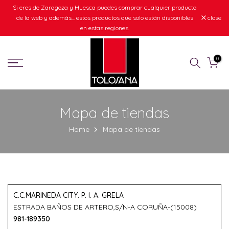
Si eres de Zaragoza y Huesca puedes comprar cualquier producto
Skip
de la web y además... estos productos que solo están disponibles
close
to
en estas regiones.
content
0
Mapa de tiendas
Home
Mapa de tiendas
C.C.MARINEDA CITY. P. I. A. GRELA
ESTRADA BAÑOS DE ARTERO,S/N-A CORUÑA-(15008)
981-189350