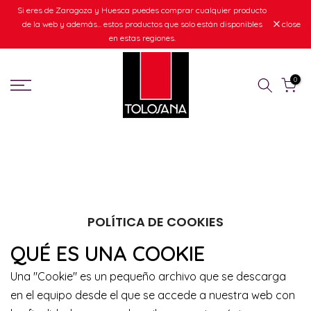
Si eres de Zaragoza y Huesca puedes comprar cualquier producto
Skip
de la web y además... estos productos que solo están disponibles
close
to
en estas regiones.
content
0
POLÍTICA DE COOKIES
QUÉ ES UNA COOKIE
Una "Cookie" es un pequeño archivo que se descarga
en el equipo desde el que se accede a nuestra web con