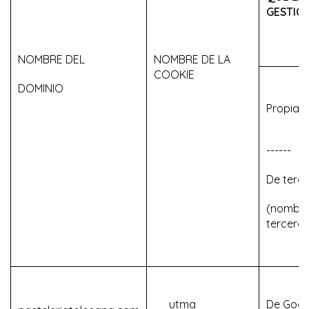
GESTIO
NOMBRE DEL
NOMBRE DE LA
COOKIE
DOMINIO
Propias
------
De terc
(nombre
tercero)
__utma
De Goog