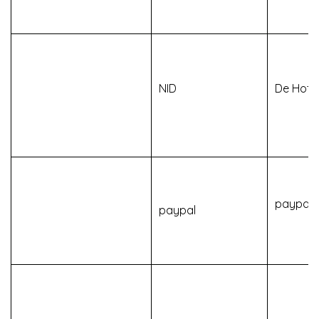
NID
De Hotj
paypap
paypal