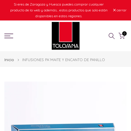
Si eres de Zaragoza y Huesca puedes comprar cualquier
Ir
producto de la web y además... estos productos que solo están
cerrar
al
disponibles en estas regiones.
contenido
0
Inicio
INFUSIONES PA´MAITE Y ENCANTO DE PANILLO