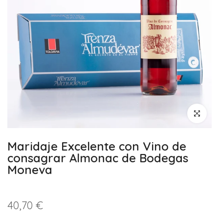
Haz clic pa
Maridaje Excelente con Vino de
consagrar Almonac de Bodegas
Moneva
40,70 €