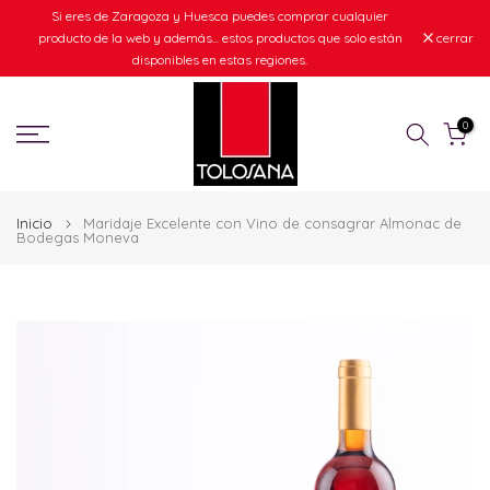
Si eres de Zaragoza y Huesca puedes comprar cualquier
Ir
producto de la web y además... estos productos que solo están
cerrar
al
disponibles en estas regiones.
contenido
0
Inicio
Maridaje Excelente con Vino de consagrar Almonac de
Bodegas Moneva