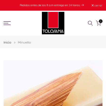
Ir
r
Pedidos antes de las 8 a.m entrega en 24 horas.
cerrar
al
stán
contenido
0
Inicio
Minuetto