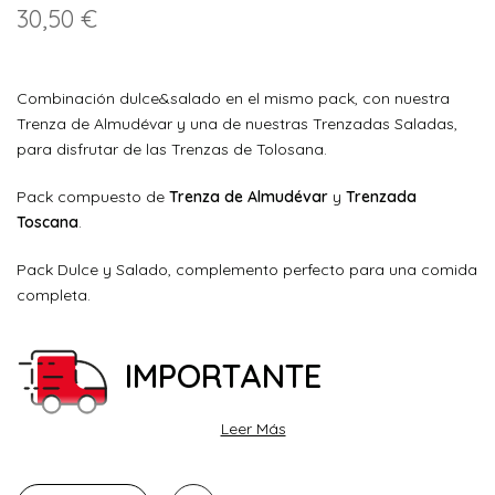
30,50 €
Combinación dulce&salado en el mismo pack, con nuestra
Trenza de Almudévar y una de nuestras Trenzadas Saladas,
para disfrutar de las Trenzas de Tolosana.
Pack compuesto de
Trenza de Almudévar
y
Trenzada
Toscana
.
Pack Dulce y Salado, complemento perfecto para una comida
completa.
IMPORTANTE
Leer Más
Con el fin de garantizar la máxima calidad en su compra, y
debido a que el producto necesita conservarse en ambiente
fresco, esta especialidad se enviará con un
servicio de