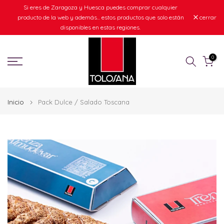
Si eres de Zaragoza y Huesca puedes comprar cualquier
Ir
producto de la web y además... estos productos que solo están
cerrar
al
disponibles en estas regiones.
contenido
0
Inicio
Pack Dulce / Salado Toscana