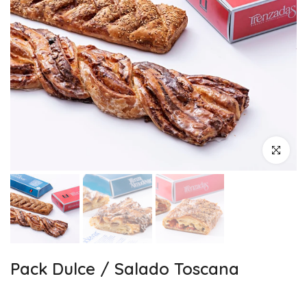
Haz clic pa
Pack Dulce / Salado Toscana