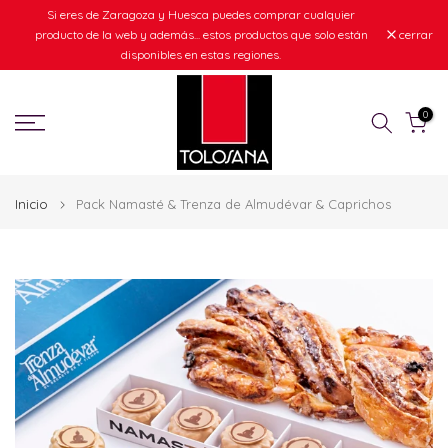
Si eres de Zaragoza y Huesca puedes comprar cualquier
Ir
producto de la web y además... estos productos que solo están
cerrar
al
disponibles en estas regiones.
contenido
0
Inicio
Pack Namasté & Trenza de Almudévar & Caprichos