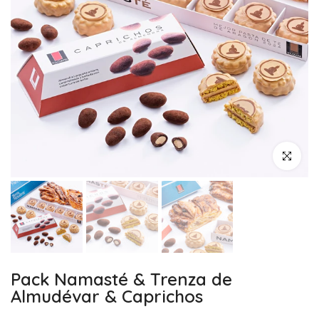
Haz clic pa
Pack Namasté & Trenza de
Almudévar & Caprichos