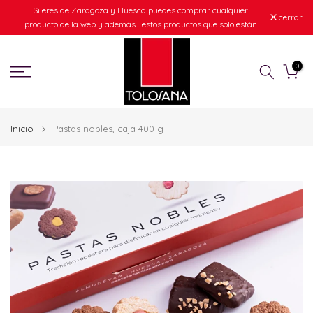
Si eres de Zaragoza y Huesca puedes comprar cualquier
Ir
cerrar
producto de la web y además... estos productos que solo están
al
disponibles en estas regiones.
contenido
0
Inicio
Pastas nobles, caja 400 g