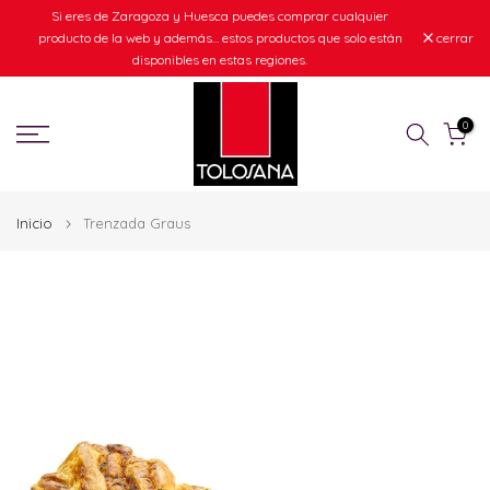
Si eres de Zaragoza y Huesca puedes comprar cualquier
Ir
producto de la web y además... estos productos que solo están
cerrar
al
disponibles en estas regiones.
contenido
0
Inicio
Trenzada Graus