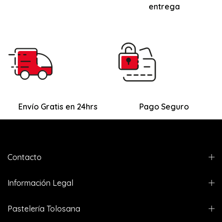
y Sésamo
entrega
IMPORTANTE
Con el fin de garantizar la máxima calidad en su compra, y
debido a que el producto necesita conservarse en ambiente
fresco, esta especialidad se enviará con un
servicio de
Envío Gratis en 24hrs
Pago Seguro
transporte refrigerado.
Este servicio tiene un
coste añadido,
de solo 3,00 € para la totalidad del pedido.
Contacto
Información Legal
Pastelería Tolosana