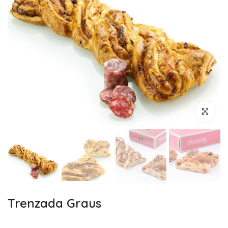
Haz clic pa
Trenzada Graus