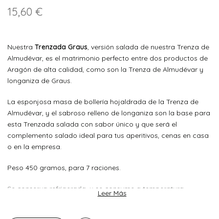
15,60 €
Nuestra
Trenzada Graus
, versión salada de nuestra Trenza de
Almudévar, es el matrimonio perfecto entre dos productos de
Aragón de alta calidad, como son la Trenza de Almudévar y
longaniza de Graus.
La esponjosa masa de bollería hojaldrada de la Trenza de
Almudévar, y el sabroso relleno de longaniza son la base para
esta Trenzada salada con sabor único y que será el
complemento salado ideal para tus aperitivos, cenas en casa
o en la empresa.
Peso 450 gramos, para 7 raciones.
Se conserva refrigerada, y se consume a temperatura
Leer Más
ambiente. Si quieres puedes calentarla en horno tradicional
unos minutos.