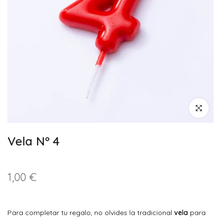
Haz clic pa
Vela Nº 4
1,00 €
Para completar tu regalo, no olvides la tradicional
vela
para