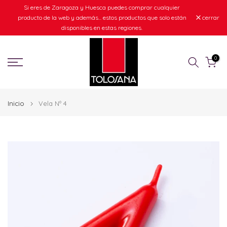
Si eres de Zaragoza y Huesca puedes comprar cualquier
Ir
producto de la web y además... estos productos que solo están
cerrar
al
disponibles en estas regiones.
contenido
0
Inicio
Vela Nº 4