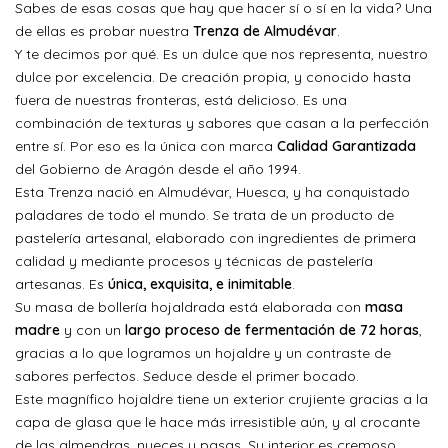
Sabes de esas cosas que hay que hacer sí o sí en la vida? Una
de ellas es probar nuestra
Trenza de Almudévar
.
Y te decimos por qué. Es un dulce que nos representa, nuestro
dulce por excelencia. De creación propia, y conocido hasta
fuera de nuestras fronteras, está delicioso. Es una
combinación de texturas y sabores que casan a la perfección
entre sí. Por eso es la única con marca
Calidad Garantizada
del Gobierno de Aragón desde el año 1994.
Esta Trenza nació en Almudévar, Huesca, y ha conquistado
paladares de todo el mundo. Se trata de un producto de
pastelería artesanal, elaborado con ingredientes de primera
calidad y mediante procesos y técnicas de pastelería
artesanas. Es
única, exquisita, e inimitable
.
Su masa de bollería hojaldrada está elaborada con
masa
madre
y con un
largo proceso de fermentación de 72 horas
,
gracias a lo que logramos un hojaldre y un contraste de
sabores perfectos. Seduce desde el primer bocado.
Este magnífico hojaldre tiene un exterior crujiente gracias a la
capa de glasa que le hace más irresistible aún, y al crocante
de las almendras, nueces y pasas. Su interior es cremoso,